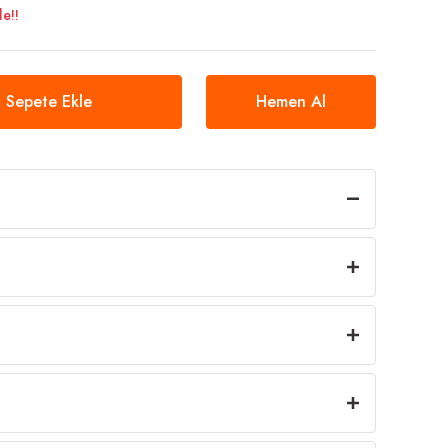
e!!
Sepete Ekle
Hemen Al