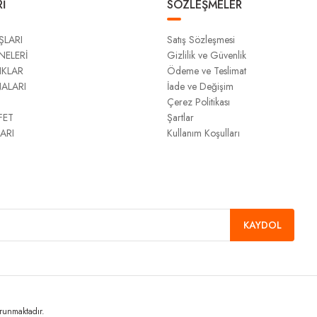
İ
SÖZLEŞMELER
ŞLARI
Satış Sözleşmesi
NELERİ
Gizlilik ve Güvenlik
IKLAR
Ödeme ve Teslimat
NALARI
İade ve Değişim
Çerez Politikası
FET
Şartlar
ARI
Kullanım Koşulları
KAYDOL
orunmaktadır.