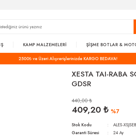
IŞ
KAMP MALZEMELERİ
ŞİŞME BOTLAR & MOT
2500₺ ve Üzeri Alışverişlerinizde KARGO BEDAVA!
XESTA TAI-RABA 
GDSR
440,00 ₺
409,20 ₺
%7
Stok Kodu
ALES-XSJSE
Garanti Süresi
24 Ay