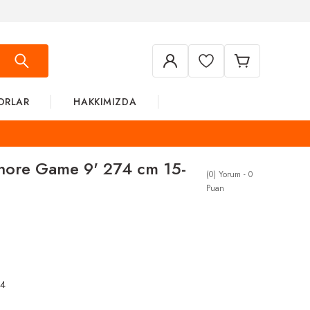
ORLAR
HAKKIMIZDA
hore Game 9' 274 cm 15-
(0) Yorum - 0
Puan
4