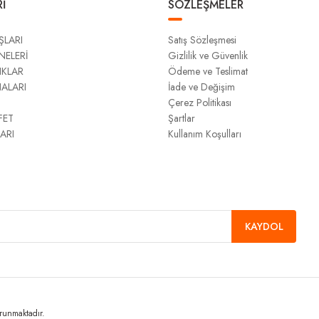
İ
SÖZLEŞMELER
ŞLARI
Satış Sözleşmesi
NELERİ
Gizlilik ve Güvenlik
IKLAR
Ödeme ve Teslimat
NALARI
İade ve Değişim
Çerez Politikası
FET
Şartlar
ARI
Kullanım Koşulları
KAYDOL
orunmaktadır.