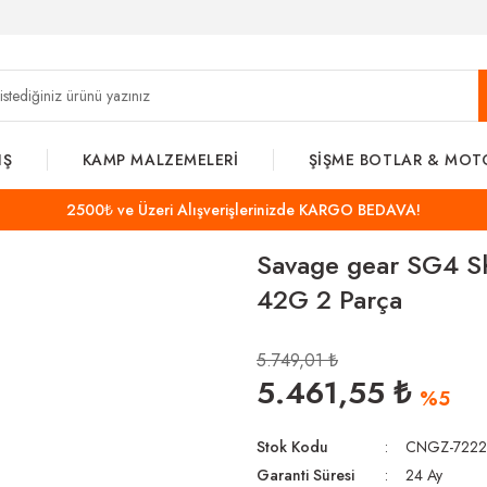
IŞ
KAMP MALZEMELERİ
ŞİŞME BOTLAR & MOT
2500₺ ve Üzeri Alışverişlerinizde KARGO BEDAVA!
Savage gear SG4 S
42G 2 Parça
5.749,01 ₺
5.461,55 ₺
%5
Stok Kodu
CNGZ-7222
Garanti Süresi
24 Ay