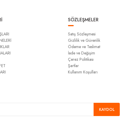
İ
SÖZLEŞMELER
ŞLARI
Satış Sözleşmesi
NELERİ
Gizlilik ve Güvenlik
IKLAR
Ödeme ve Teslimat
NALARI
İade ve Değişim
Çerez Politikası
FET
Şartlar
ARI
Kullanım Koşulları
KAYDOL