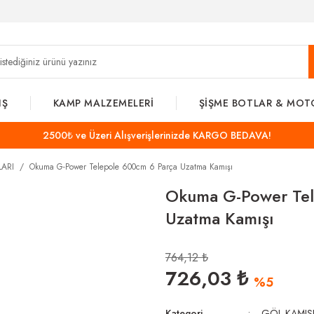
IŞ
KAMP MALZEMELERİ
ŞİŞME BOTLAR & MOT
2500₺ ve Üzeri Alışverişlerinizde KARGO BEDAVA!
LARI
Okuma G-Power Telepole 600cm 6 Parça Uzatma Kamışı
Okuma G-Power Tel
Uzatma Kamışı
764,12 ₺
726,03 ₺
%5
Kategori
GÖL KAMIŞ