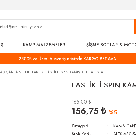
IŞ
KAMP MALZEMELERİ
ŞİŞME BOTLAR & MOT
2500₺ ve Üzeri Alışverişlerinizde KARGO BEDAVA!
IŞ ÇANTA VE KILIFLARI
LASTİKLİ SPIN KAMIŞ KILIFI ALESTA
LASTİKLİ SPIN KAM
165,00 ₺
156,75 ₺
%5
Kategori
KAMIŞ ÇANT
Stok Kodu
ALES-A80-5