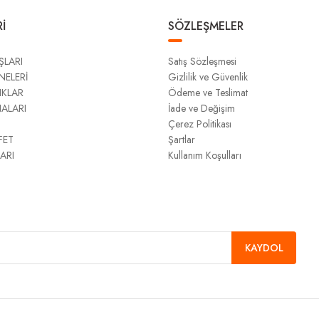
İ
SÖZLEŞMELER
ŞLARI
Satış Sözleşmesi
NELERİ
Gizlilik ve Güvenlik
IKLAR
Ödeme ve Teslimat
NALARI
İade ve Değişim
Çerez Politikası
FET
Şartlar
ARI
Kullanım Koşulları
KAYDOL