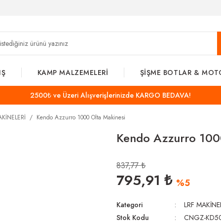
IŞ
KAMP MALZEMELERİ
ŞİŞME BOTLAR & MOT
2500₺ ve Üzeri Alışverişlerinizde KARGO BEDAVA!
AKİNELERİ
Kendo Azzurro 1000 Olta Makinesi
Kendo Azzurro 100
837,77 ₺
795,91 ₺
%5
Kategori
LRF MAKİNE
Stok Kodu
CNGZ-KD5