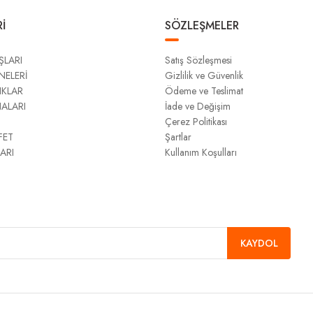
İ
SÖZLEŞMELER
ŞLARI
Satış Sözleşmesi
NELERİ
Gizlilik ve Güvenlik
IKLAR
Ödeme ve Teslimat
NALARI
İade ve Değişim
Çerez Politikası
FET
Şartlar
ARI
Kullanım Koşulları
KAYDOL