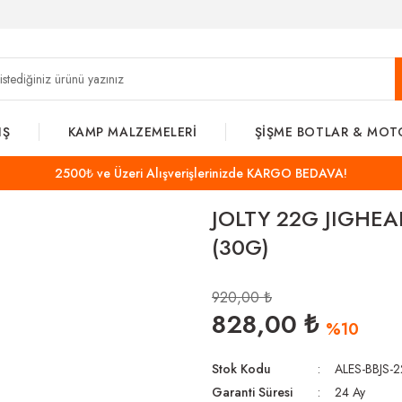
IŞ
KAMP MALZEMELERİ
ŞİŞME BOTLAR & MOT
2500₺ ve Üzeri Alışverişlerinizde KARGO BEDAVA!
JOLTY 22G JIGHE
(30G)
920,00 ₺
828,00 ₺
%10
Stok Kodu
ALES-BBJS-
Garanti Süresi
24 Ay