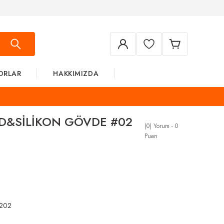
ORLAR
HAKKIMIZDA
AD&SİLİKON GÖVDE #02
(0) Yorum - 0
Puan
2202