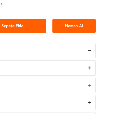
e!!
Sepete Ekle
Hemen Al