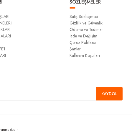
İ
SÖZLEŞMELER
ŞLARI
Satış Sözleşmesi
NELERİ
Gizlilik ve Güvenlik
IKLAR
Ödeme ve Teslimat
NALARI
İade ve Değişim
Çerez Politikası
FET
Şartlar
ARI
Kullanım Koşulları
KAYDOL
orunmaktadır.