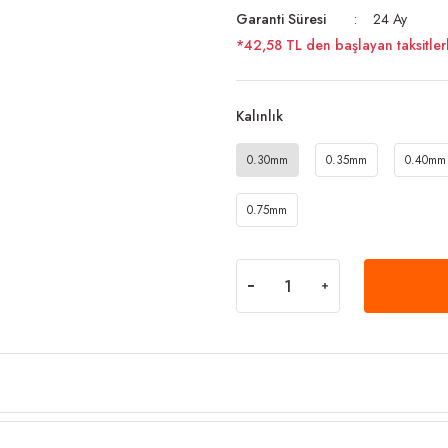
Garanti Süresi
24 Ay
*42,58 TL den başlayan taksitlerl
Kalınlık
0.30mm
0.35mm
0.40mm
0.75mm