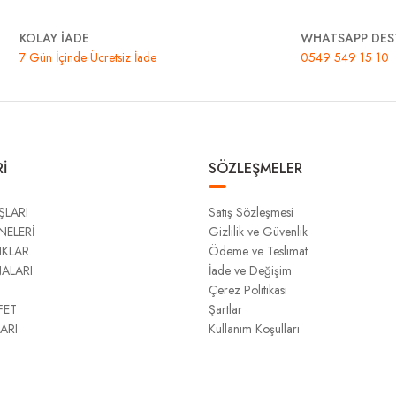
KOLAY İADE
WHATSAPP DES
7 Gün İçinde Ücretsiz İade
0549 549 15 10
İ
SÖZLEŞMELER
ŞLARI
Satış Sözleşmesi
NELERİ
Gizlilik ve Güvenlik
IKLAR
Ödeme ve Teslimat
NALARI
İade ve Değişim
Çerez Politikası
FET
Şartlar
ARI
Kullanım Koşulları