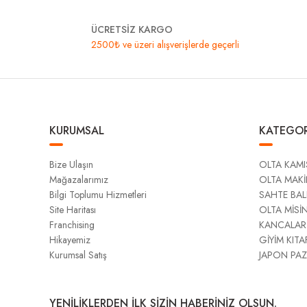
ÜCRETSİZ KARGO
2500₺ ve üzeri alışverişlerde geçerli
KURUMSAL
KATEGOR
Bize Ulaşın
OLTA KAMI
Mağazalarımız
OLTA MAKİ
Bilgi Toplumu Hizmetleri
SAHTE BAL
Site Haritası
OLTA MİSİ
Franchising
KANCALAR
Hikayemiz
GİYİM KITA
Kurumsal Satış
JAPON PAZ
YENİLİKLERDEN İLK SİZİN HABERİNİZ OLSUN.