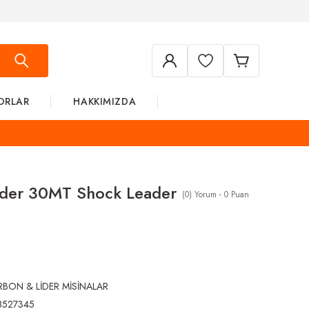
ORLAR
HAKKIMIZDA
ader 30MT Shock Leader
(0) Yorum - 0 Puan
BON & LİDER MİSİNALAR
8527345