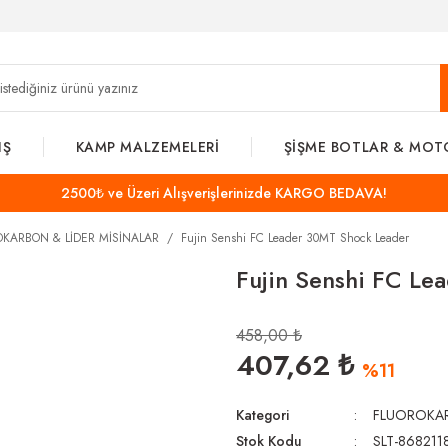
IŞ
KAMP MALZEMELERİ
ŞİŞME BOTLAR & MOT
2500₺ ve Üzeri Alışverişlerinizde KARGO BEDAVA!
OKARBON & LİDER MİSİNALAR
Fujin Senshi FC Leader 30MT Shock Leader
Fujin Senshi FC Le
458,00 ₺
407,62 ₺
%11
Kategori
FLUOROKAR
Stok Kodu
SLT-868211