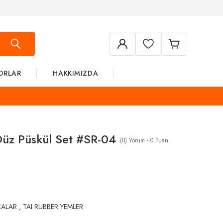
ORLAR
HAKKIMIZDA
Düz Püskül Set #SR-04
(0) Yorum - 0 Puan
CALAR
,
TAI RUBBER YEMLER