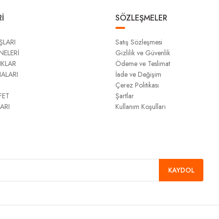
İ
SÖZLEŞMELER
ŞLARI
Satış Sözleşmesi
NELERİ
Gizlilik ve Güvenlik
IKLAR
Ödeme ve Teslimat
NALARI
İade ve Değişim
Çerez Politikası
FET
Şartlar
ARI
Kullanım Koşulları
KAYDOL