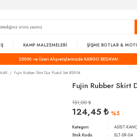
IŞ
KAMP MALZEMELERİ
ŞİŞME BOTLAR & MOT
2500₺ ve Üzeri Alışverişlerinizde KARGO BEDAVA!
ALAR
Fujin Rubber Skirt Düz Püskül Set #SR-04
Fujin Rubber Skirt 
131,00 ₺
124,45 ₺
%5
Kategori
ASİST KAN
Stok Kodu
SLT-SR-04