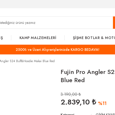
IŞ
KAMP MALZEMELERİ
ŞİŞME BOTLAR & MOT
2500₺ ve Üzeri Alışverişlerinizde KARGO BEDAVA!
 Angler S24 Buff&Hoodie Makai Blue Red
Fujin Pro Angler S
Blue Red
3.190,00 ₺
2.839,10 ₺
%11
Kategori
GİYİM KIYAF