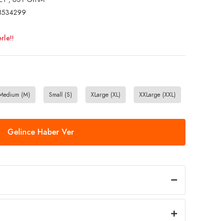
8534299
rle!!
Medium (M)
Small (S)
XLarge (XL)
XXLarge (XXL)
Gelince Haber Ver