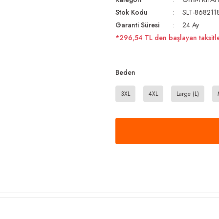
Stok Kodu
SLT-868211
Garanti Süresi
24 Ay
*296,54 TL den başlayan taksitle
Beden
3XL
4XL
Large (L)