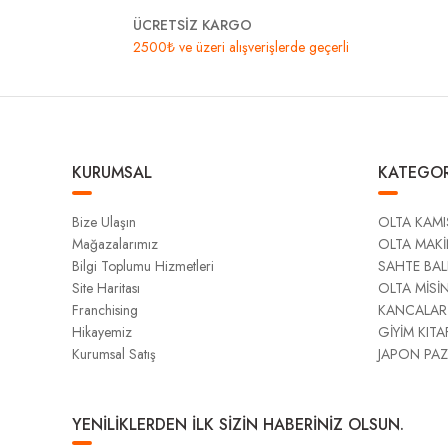
ÜCRETSİZ KARGO
2500₺ ve üzeri alışverişlerde geçerli
KURUMSAL
KATEGOR
Bize Ulaşın
OLTA KAMI
Mağazalarımız
OLTA MAKİ
Bilgi Toplumu Hizmetleri
SAHTE BAL
Site Haritası
OLTA MİSİ
Franchising
KANCALAR
Hikayemiz
GİYİM KITA
Kurumsal Satış
JAPON PAZ
YENİLİKLERDEN İLK SİZİN HABERİNİZ OLSUN.