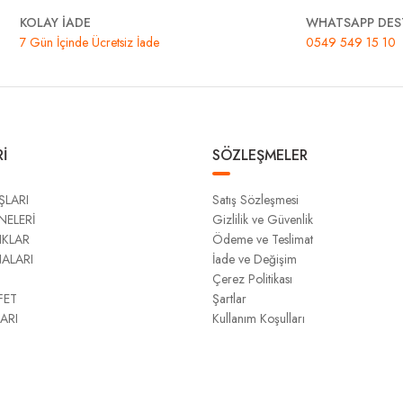
KOLAY İADE
WHATSAPP DES
7 Gün İçinde Ücretsiz İade
0549 549 15 10
İ
SÖZLEŞMELER
ŞLARI
Satış Sözleşmesi
NELERİ
Gizlilik ve Güvenlik
IKLAR
Ödeme ve Teslimat
NALARI
İade ve Değişim
Çerez Politikası
FET
Şartlar
ARI
Kullanım Koşulları