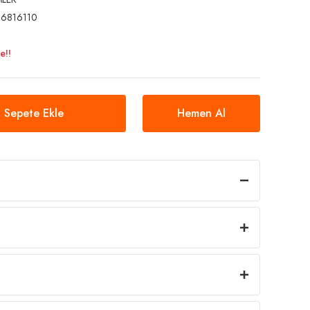
96816110
e!!
Sepete Ekle
Hemen Al