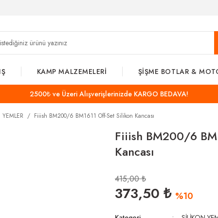
IŞ
KAMP MALZEMELERİ
ŞİŞME BOTLAR & MOT
2500₺ ve Üzeri Alışverişlerinizde KARGO BEDAVA!
N YEMLER
Fiiish BM200/6 BM1611 Off-Set Silikon Kancası
Fiiish BM200/6 BM1
Kancası
415,00 ₺
373,50 ₺
%10
Kategori
SİLİKON YE