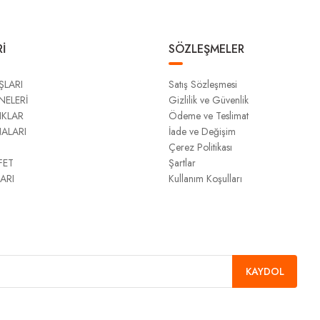
İ
SÖZLEŞMELER
ŞLARI
Satış Sözleşmesi
NELERİ
Gizlilik ve Güvenlik
IKLAR
Ödeme ve Teslimat
NALARI
İade ve Değişim
Çerez Politikası
FET
Şartlar
ARI
Kullanım Koşulları
KAYDOL