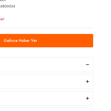
96800034
e!!
Gelince Haber Ver