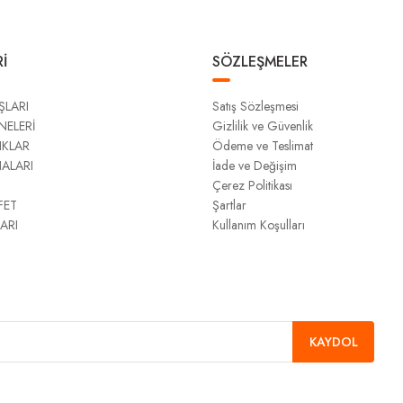
İ
SÖZLEŞMELER
ŞLARI
Satış Sözleşmesi
NELERİ
Gizlilik ve Güvenlik
IKLAR
Ödeme ve Teslimat
NALARI
İade ve Değişim
Çerez Politikası
FET
Şartlar
ARI
Kullanım Koşulları
KAYDOL