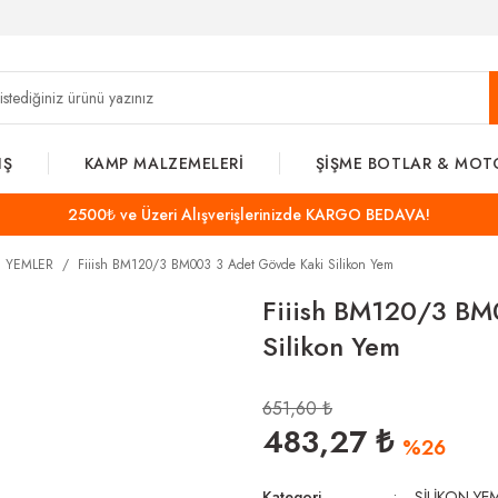
IŞ
KAMP MALZEMELERİ
ŞİŞME BOTLAR & MOT
2500₺ ve Üzeri Alışverişlerinizde KARGO BEDAVA!
N YEMLER
Fiiish BM120/3 BM003 3 Adet Gövde Kaki Silikon Yem
Fiiish BM120/3 BM
Silikon Yem
651,60 ₺
483,27 ₺
%26
Kategori
SİLİKON YE