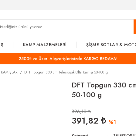
IŞ
KAMP MALZEMELERİ
ŞİŞME BOTLAR & MOT
2500₺ ve Üzeri Alışverişlerinizde KARGO BEDAVA!
K KAMIŞLAR
DFT Topgun 330 cm Teleskopik Olta Kamışı 50-100 g
DFT Topgun 330 cm 
50-100 g
396,10 ₺
391,82 ₺
%1
Kategori
TELESKOPİK