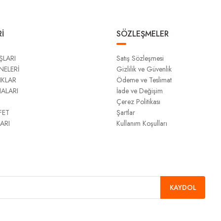
İ
SÖZLEŞMELER
ŞLARI
Satış Sözleşmesi
NELERİ
Gizlilik ve Güvenlik
IKLAR
Ödeme ve Teslimat
NALARI
İade ve Değişim
Çerez Politikası
FET
Şartlar
ARI
Kullanım Koşulları
KAYDOL