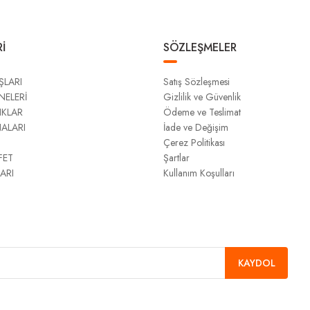
İ
SÖZLEŞMELER
ŞLARI
Satış Sözleşmesi
NELERİ
Gizlilik ve Güvenlik
IKLAR
Ödeme ve Teslimat
NALARI
İade ve Değişim
Çerez Politikası
FET
Şartlar
ARI
Kullanım Koşulları
KAYDOL