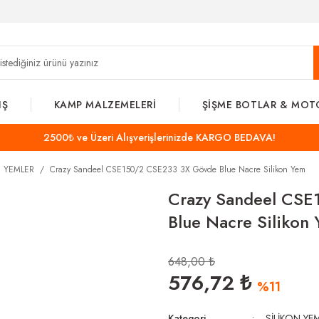
IŞ
KAMP MALZEMELERİ
ŞİŞME BOTLAR & MOT
2500₺ ve Üzeri Alışverişlerinizde KARGO BEDAVA!
N YEMLER
Crazy Sandeel CSE150/2 CSE233 3X Gövde Blue Nacre Silikon Yem
Crazy Sandeel CS
Blue Nacre Silikon
648,00 ₺
576,72 ₺
%11
Kategori
SİLİKON YE