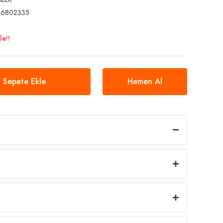
96802335
le!!
Sepete Ekle
Hemen Al