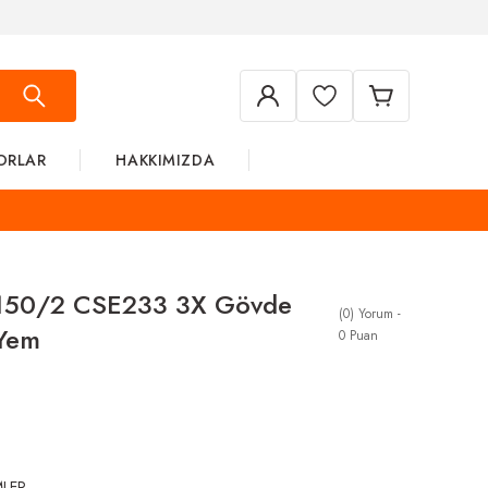
ORLAR
HAKKIMIZDA
E150/2 CSE233 3X Gövde
(0) Yorum -
 Yem
0 Puan
MLER