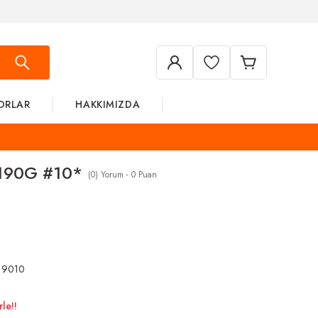
ORLAR
HAKKIMIZDA
190G #10*
(0) Yorum - 0 Puan
19010
le!!