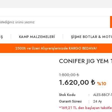
IŞ
KAMP MALZEMELERİ
ŞİŞME BOTLAR & MOT
2500₺ ve Üzeri Alışverişlerinizde KARGO BEDAVA!
CONIFER JIG YEM 
1.800,00 ₺
1.620,00 ₺
%10
Stok Kodu
ALES-BBCF-
Garanti Süresi
24 Ay
*169,21 TL den başlayan taksitler