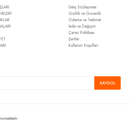
ŞLARI
Satış Sözleşmesi
NELERİ
Gizlilik ve Güvenlik
IKLAR
Ödeme ve Teslimat
NALARI
İade ve Değişim
Çerez Politikası
FET
Şartlar
ARI
Kullanım Koşulları
KAYDOL
orunmaktadır.