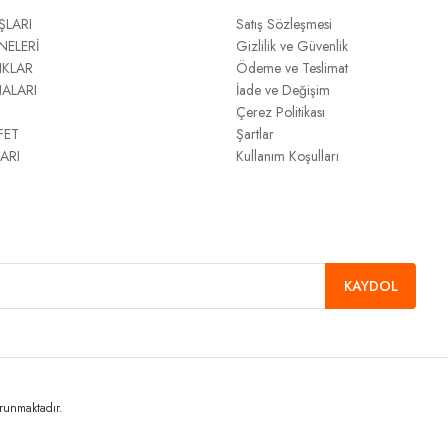
ŞLARI
Satış Sözleşmesi
NELERİ
Gizlilik ve Güvenlik
IKLAR
Ödeme ve Teslimat
NALARI
İade ve Değişim
Çerez Politikası
FET
Şartlar
ARI
Kullanım Koşulları
KAYDOL
orunmaktadır.