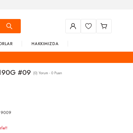
ORLAR
HAKKIMIZDA
190G #09
(0) Yorum - 0 Puan
19009
le!!