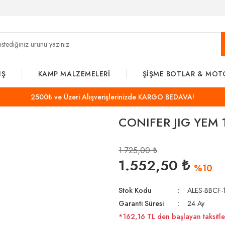
IŞ
KAMP MALZEMELERİ
ŞİŞME BOTLAR & MOT
2500₺ ve Üzeri Alışverişlerinizde KARGO BEDAVA!
CONIFER JIG YEM 
1.725,00 ₺
1.552,50 ₺
%10
Stok Kodu
ALES-BBCF-
Garanti Süresi
24 Ay
*162,16 TL den başlayan taksitler