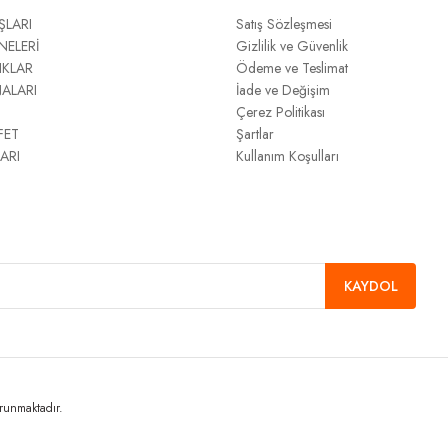
ŞLARI
Satış Sözleşmesi
NELERİ
Gizlilik ve Güvenlik
IKLAR
Ödeme ve Teslimat
NALARI
İade ve Değişim
Çerez Politikası
FET
Şartlar
ARI
Kullanım Koşulları
KAYDOL
orunmaktadır.