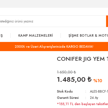
IŞ
KAMP MALZEMELERİ
ŞİŞME BOTLAR & MOT
2500₺ ve Üzeri Alışverişlerinizde KARGO BEDAVA!
CONIFER JIG YEM 
1.650,00 ₺
1.485,00 ₺
%10
Stok Kodu
ALES-BBCF-
Garanti Süresi
24 Ay
*155,11 TL den başlayan taksitler