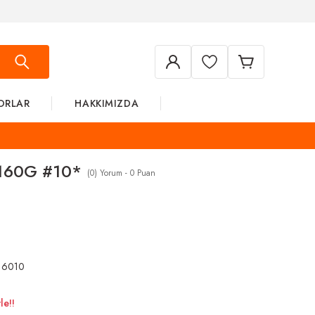
ORLAR
HAKKIMIZDA
160G #10*
(0) Yorum - 0 Puan
16010
le!!