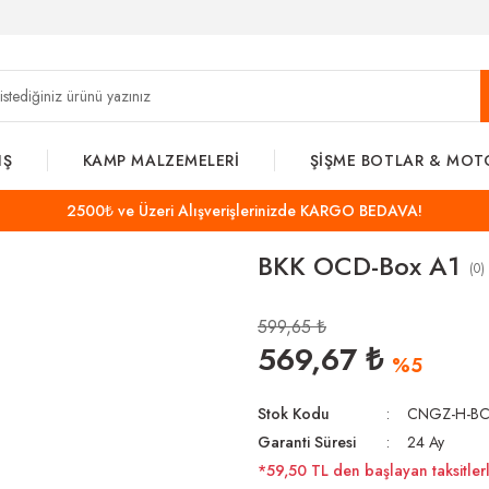
IŞ
KAMP MALZEMELERİ
ŞİŞME BOTLAR & MOT
2500₺ ve Üzeri Alışverişlerinizde KARGO BEDAVA!
BKK OCD-Box A1
(0)
599,65 ₺
569,67 ₺
%5
Stok Kodu
CNGZ-H-BC
Garanti Süresi
24 Ay
*59,50 TL den başlayan taksitlerl