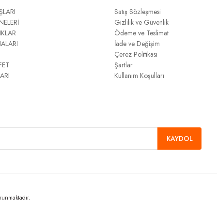
ŞLARI
Satış Sözleşmesi
NELERİ
Gizlilik ve Güvenlik
IKLAR
Ödeme ve Teslimat
NALARI
İade ve Değişim
Çerez Politikası
FET
Şartlar
ARI
Kullanım Koşulları
KAYDOL
orunmaktadır.