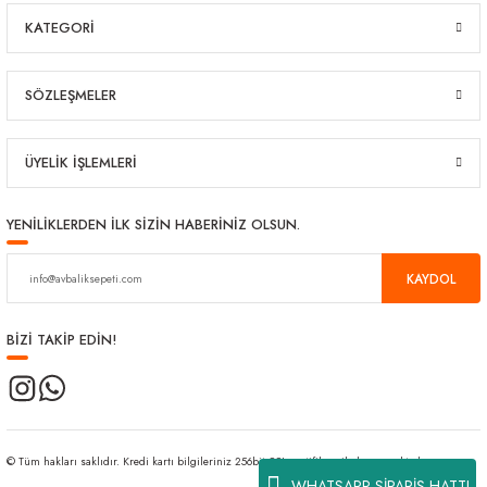
KATEGORİ
SÖZLEŞMELER
ÜYELİK İŞLEMLERİ
YENİLİKLERDEN İLK SİZİN HABERİNİZ OLSUN.
KAYDOL
BİZİ TAKİP EDİN!
© Tüm hakları saklıdır. Kredi kartı bilgileriniz 256bit SSL sertifikası ile korunmaktadır.
WHATSAPP SİPARİŞ HATTI