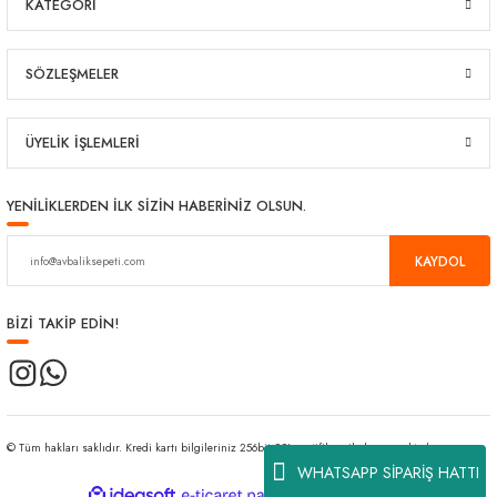
KATEGORİ
SÖZLEŞMELER
ÜYELİK İŞLEMLERİ
YENİLİKLERDEN İLK SİZİN HABERİNİZ OLSUN.
KAYDOL
BİZİ TAKİP EDİN!
© Tüm hakları saklıdır. Kredi kartı bilgileriniz 256bit SSL sertifikası ile korunmaktadır.
WHATSAPP SİPARİŞ HATTI
ideasoft
ile
e-